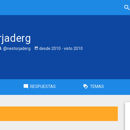
rjaderg
@nestorjaderg
desde
2010
- visto
2010
RESPUESTAS
TEMAS