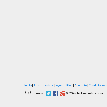
Inicio
|
Sobre nosotros
|
Ayuda
|
Blog
|
Contacto
|
Condiciones 
Â¡SÃ­guenos!
© 2026 Todoexpertos.com.
v