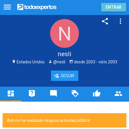
ENTRAR
nesli
Estados Unidos
@nesli
desde
2003
- visto
2003
SEGUIR
Aún no ha realizado ninguna actividad pública.