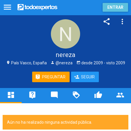
ENTRAR
nereza
País Vasco, España
@nereza
desde
2009
- visto
2009
PREGUNTAR
SEGUIR
Aún no ha realizado ninguna actividad pública.