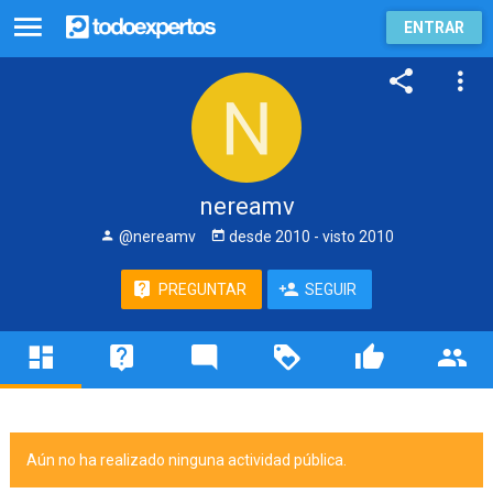
ENTRAR
nereamv
@nereamv
desde
2010
- visto
2010
PREGUNTAR
SEGUIR
Aún no ha realizado ninguna actividad pública.