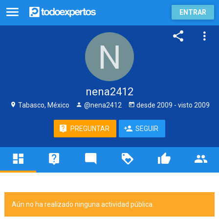
ENTRAR
nena2412
Tabasco, México
@nena2412
desde
2009
- visto
2009
PREGUNTAR
SEGUIR
Aún no ha realizado ninguna actividad pública.