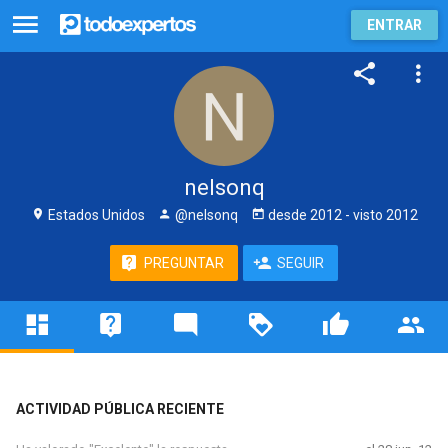
ENTRAR
nelsonq
Estados Unidos
@nelsonq
desde
2012
- visto
2012
PREGUNTAR
SEGUIR
ACTIVIDAD PÚBLICA RECIENTE