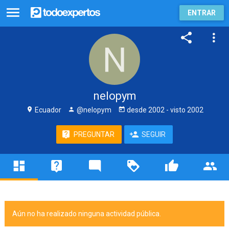
ENTRAR
nelopym
Ecuador
@nelopym
desde
2002
- visto
2002
PREGUNTAR
SEGUIR
Aún no ha realizado ninguna actividad pública.