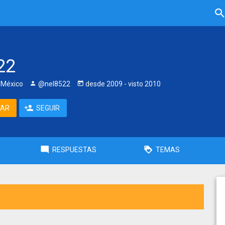
22
 México
@nel8522
desde
2009
- visto
2010
TAR
SEGUIR
RESPUESTAS
TEMAS