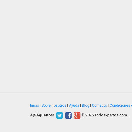
Inicio
|
Sobre nosotros
|
Ayuda
|
Blog
|
Contacto
|
Condiciones 
Â¡SÃ­guenos!
© 2026 Todoexpertos.com.
v