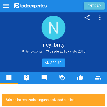
ENTRAR
ncy_brity
@ncy_brity
desde
2010
- visto
2010
SEGUIR
Aún no ha realizado ninguna actividad pública.