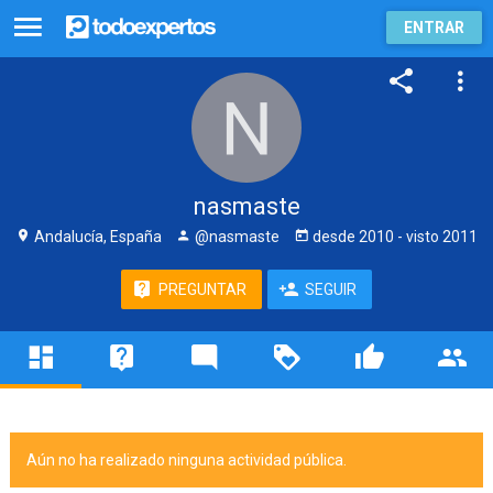
ENTRAR
nasmaste
Andalucía, España
@nasmaste
desde
2010
- visto
2011
PREGUNTAR
SEGUIR
Aún no ha realizado ninguna actividad pública.