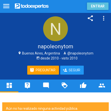
ENTRAR
napoleonytom
Buenos Aires, Argentina
@napoleonytom
desde
2010
- visto
2010
PREGUNTAR
SEGUIR
Aún no ha realizado ninguna actividad pública.