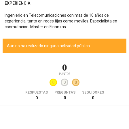
EXPERIENCIA
Ingenierio en Telecomunicaciones con mas de 10 años de
experiencia, tanto en redes fijas como moviles. Especialista en
conmutación. Master en Finanzas.
Aún no ha realizado ninguna actividad pública.
0
PUNTOS
0
0
0
RESPUESTAS
PREGUNTAS
SEGUIDORES
0
0
0