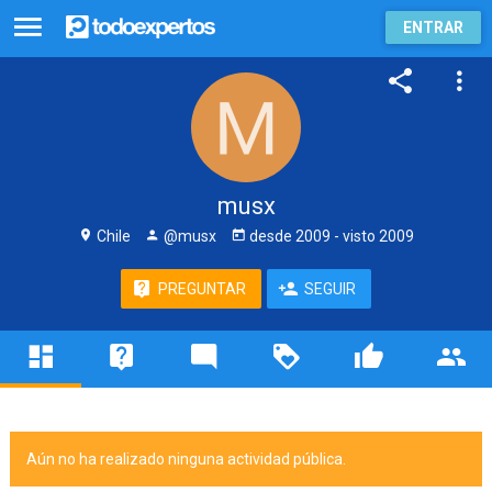
ENTRAR
musx
Chile
@musx
desde
2009
- visto
2009
PREGUNTAR
SEGUIR
Aún no ha realizado ninguna actividad pública.