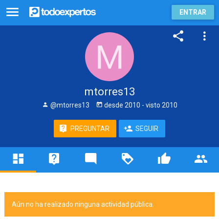
ENTRAR
mtorres13
@mtorres13
desde
2010
- visto
2010
PREGUNTAR
SEGUIR
Aún no ha realizado ninguna actividad pública.