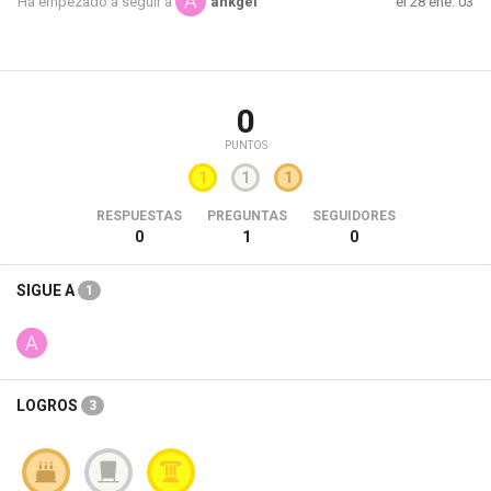
el 28 ene. 03
Ha empezado a seguir a
ankgel
0
PUNTOS
1
1
1
RESPUESTAS
PREGUNTAS
SEGUIDORES
0
1
0
SIGUE A
1
LOGROS
3