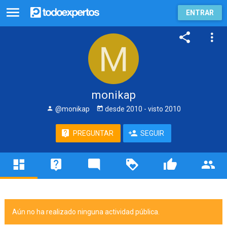
ENTRAR
monikap
@monikap
desde
2010
- visto
2010
PREGUNTAR
SEGUIR
Aún no ha realizado ninguna actividad pública.