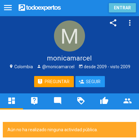
ENTRAR
monicamarcel
Colombia
@monicamarcel
desde
2009
- visto
2009
PREGUNTAR
SEGUIR
Aún no ha realizado ninguna actividad pública.