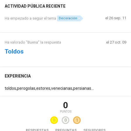
ACTIVIDAD PÚBLICA RECIENTE
el 26 sep. 11
Ha empezado a seguir el tema
Decoración
Ha valorado "Buena" la respuesta
el 27 oct. 09
Toldos
EXPERIENCIA
toldos,perogolas,estores,venecianas,persianas...
0
PUNTOS
0
0
1
RESPUESTAS
PREGUNTAS
SEGUIDORES