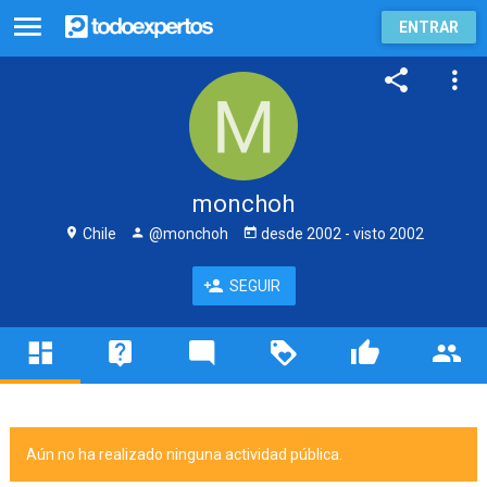
ENTRAR
monchoh
Chile
@monchoh
desde
2002
- visto
2002
SEGUIR
Aún no ha realizado ninguna actividad pública.