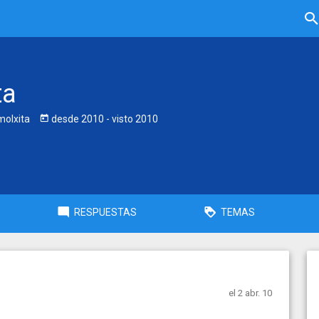
ta
olxita
desde
2010
- visto
2010
RESPUESTAS
TEMAS
el 2 abr. 10