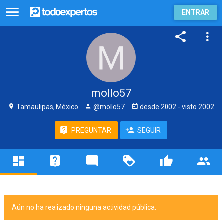
ENTRAR
mollo57
Tamaulipas, México
@mollo57
desde
2002
- visto
2002
PREGUNTAR
SEGUIR
Aún no ha realizado ninguna actividad pública.