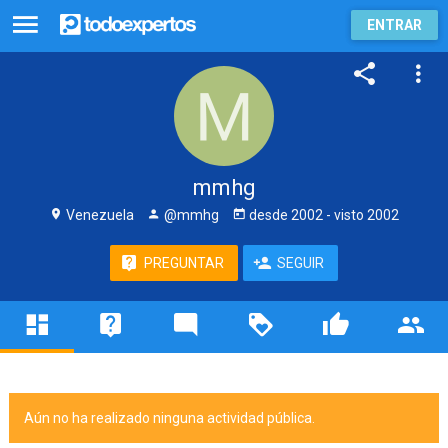
ENTRAR
mmhg
Venezuela
@mmhg
desde
2002
- visto
2002
PREGUNTAR
SEGUIR
Aún no ha realizado ninguna actividad pública.