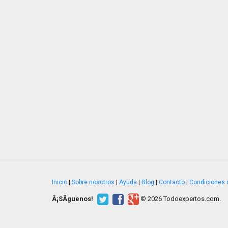
Inicio
|
Sobre nosotros
|
Ayuda
|
Blog
|
Contacto
|
Condiciones 
Â¡SÃ­guenos!
© 2026 Todoexpertos.com.
v