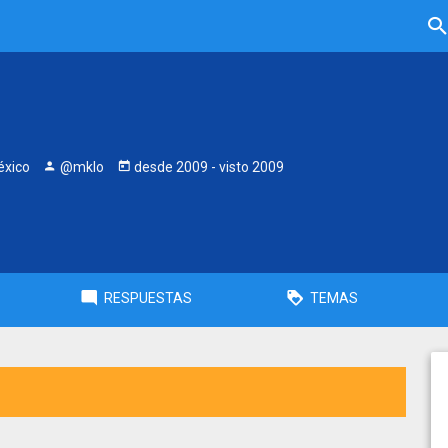
éxico
@mklo
desde
2009
- visto
2009
RESPUESTAS
TEMAS