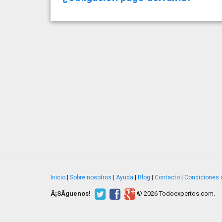
Inicio
|
Sobre nosotros
|
Ayuda
|
Blog
|
Contacto
|
Condiciones 
Â¡SÃ­guenos!
© 2026 Todoexpertos.com.
v