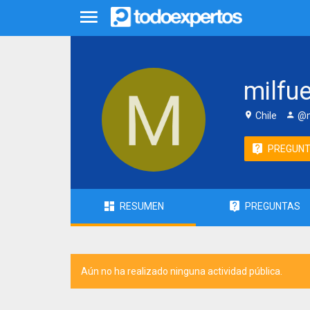
milfu
Chile
@m
PREGUN
RESUMEN
PREGUNTAS
Aún no ha realizado ninguna actividad pública.