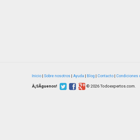
Inicio
|
Sobre nosotros
|
Ayuda
|
Blog
|
Contacto
|
Condiciones 
Â¡SÃ­guenos!
© 2026 Todoexpertos.com.
v