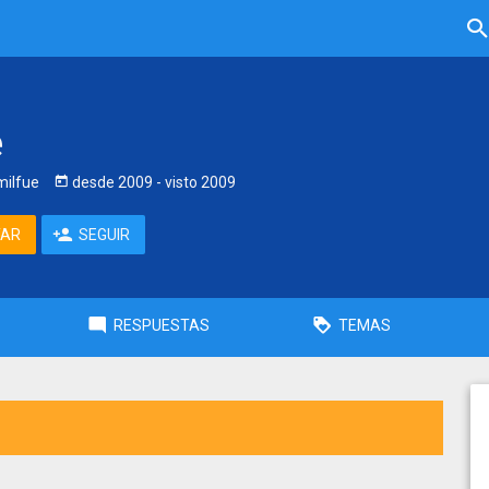
e
ilfue
desde
2009
- visto
2009
TAR
SEGUIR
RESPUESTAS
TEMAS