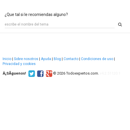
¿Que tal si le recomiendas alguno?
Inicio
|
Sobre nosotros
|
Ayuda
|
Blog
|
Contacto
|
Condiciones de uso
|
Privacidad y cookies
Â¡SÃ­guenos!
© 2026 Todoexpertos.com.
v4.2.51120.1