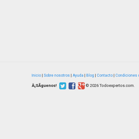
Inicio
|
Sobre nosotros
|
Ayuda
|
Blog
|
Contacto
|
Condiciones 
Â¡SÃ­guenos!
© 2026 Todoexpertos.com.
v