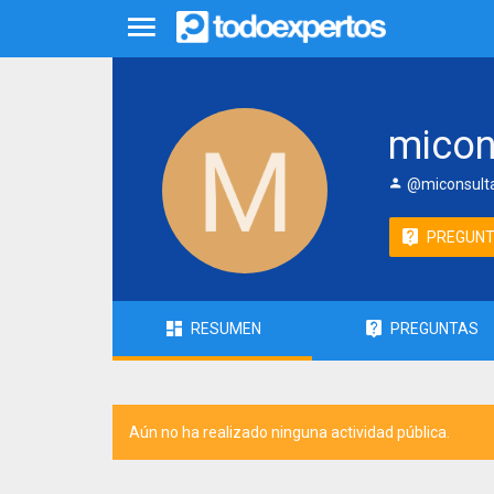
micon
@miconsult
PREGUN
RESUMEN
PREGUNTAS
Aún no ha realizado ninguna actividad pública.