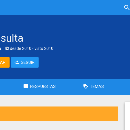
sulta
a
desde
2010
- visto
2010
TAR
SEGUIR
RESPUESTAS
TEMAS