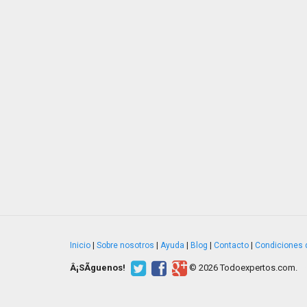
Inicio
|
Sobre nosotros
|
Ayuda
|
Blog
|
Contacto
|
Condiciones 
Â¡SÃ­guenos!
© 2026 Todoexpertos.com.
v