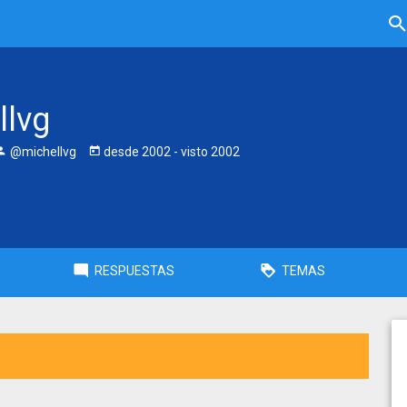
llvg
@michellvg
desde
2002
- visto
2002
RESPUESTAS
TEMAS