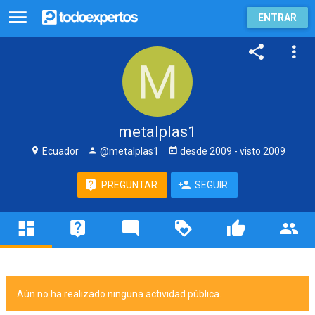
ENTRAR
metalplas1
Ecuador
@metalplas1
desde
2009
- visto
2009
PREGUNTAR
SEGUIR
Aún no ha realizado ninguna actividad pública.