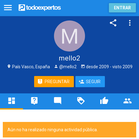
ENTRAR
mello2
País Vasco, España
@mello2
desde
2009
- visto
2009
PREGUNTAR
SEGUIR
Aún no ha realizado ninguna actividad pública.