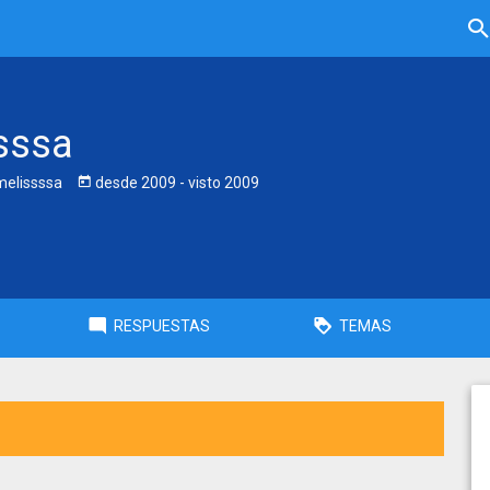
sssa
elissssa
desde
2009
- visto
2009
RESPUESTAS
TEMAS