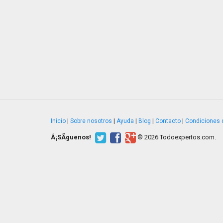
Inicio
|
Sobre nosotros
|
Ayuda
|
Blog
|
Contacto
|
Condiciones 
Â¡SÃ­guenos!
© 2026 Todoexpertos.com.
v