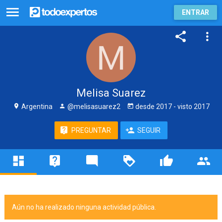
ENTRAR
Melisa Suarez
Argentina
@melisasuarez2
desde
2017
- visto
2017
PREGUNTAR
SEGUIR
Aún no ha realizado ninguna actividad pública.