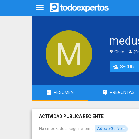
medu
Chile
@m
SEGUIR
RESUMEN
PREGUNTAS
ACTIVIDAD PÚBLICA RECIENTE
Ha empezado a seguir el tema
Adobe Golive