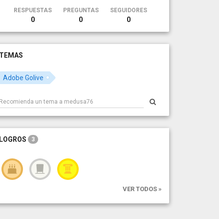
RESPUESTAS
PREGUNTAS
SEGUIDORES
0
0
0
TEMAS
Adobe Golive
LOGROS
3
VER TODOS »