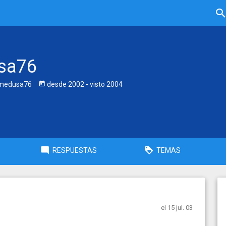
sa76
edusa76
desde
2002
- visto
2004
RESPUESTAS
TEMAS
el 15 jul. 03