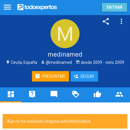
ENTRAR
medinamed
Ceuta, España
@medinamed
desde
2009
- visto
2009
PREGUNTAR
SEGUIR
Aún no ha realizado ninguna actividad pública.