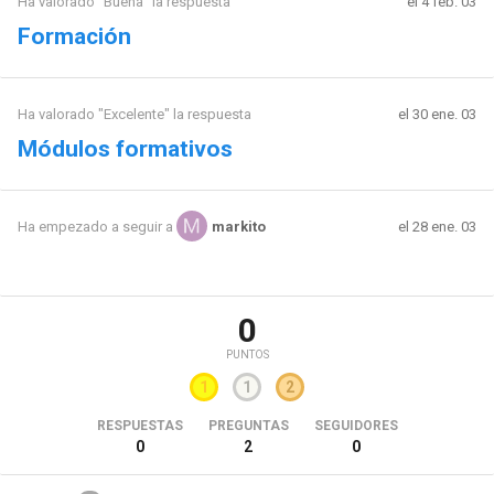
Ha valorado "Buena" la respuesta
el 4 feb. 03
Formación
Ha valorado "Excelente" la respuesta
el 30 ene. 03
Módulos formativos
el 28 ene. 03
Ha empezado a seguir a
markito
0
PUNTOS
1
1
2
RESPUESTAS
PREGUNTAS
SEGUIDORES
0
2
0