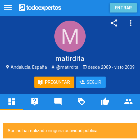
ENTRAR
matirdita
Andalucía, España
@matirdita
desde
2009
- visto
2009
PREGUNTAR
SEGUIR
Aún no ha realizado ninguna actividad pública.