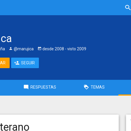
ica
aña
@marujica
desde
2008
- visto
2009
TAR
SEGUIR
RESPUESTAS
TEMAS
terano