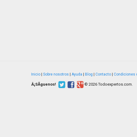
Inicio
|
Sobre nosotros
|
Ayuda
|
Blog
|
Contacto
|
Condiciones 
Â¡SÃ­guenos!
© 2026 Todoexpertos.com.
v