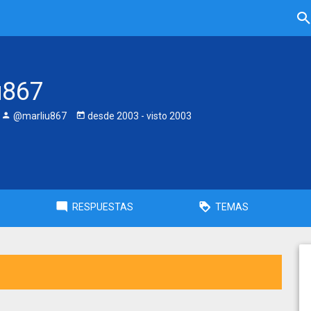
u867
@marliu867
desde
2003
- visto
2003
RESPUESTAS
TEMAS