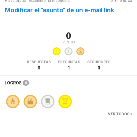
Ha valorado "Excelente" la respuesta
el 31 ene. 03
Modificar el "asunto" de un e-mail link
0
PUNTOS
1
1
2
RESPUESTAS
PREGUNTAS
SEGUIDORES
0
1
0
LOGROS
4
VER TODOS »