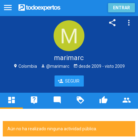
ENTRAR
marimarc
Colombia
@marimarc
desde
2009
- visto
2009
SEGUIR
Aún no ha realizado ninguna actividad pública.