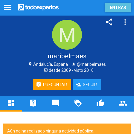
ENTRAR
maribelmaes
Andalucía, España
@maribelmaes
desde
2009
- visto
2010
PREGUNTAR
SEGUIR
Aún no ha realizado ninguna actividad pública.