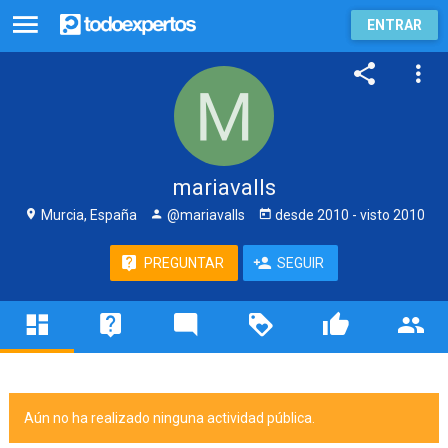
ENTRAR
mariavalls
Murcia, España
@mariavalls
desde
2010
- visto
2010
PREGUNTAR
SEGUIR
Aún no ha realizado ninguna actividad pública.