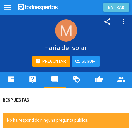
ENTRAR
maria del solari
PREGUNTAR
SEGUIR
RESPUESTAS
No ha respondido ninguna pregunta pública