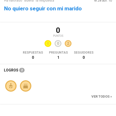
Ha valorado "Buena" la respuesta
el 28 abr. 10
No quiero seguir con mi marido
0
PUNTOS
0
0
2
RESPUESTAS
PREGUNTAS
SEGUIDORES
0
1
0
LOGROS
2
VER TODOS »