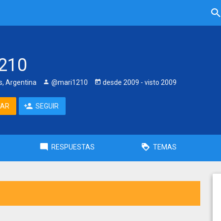
210
, Argentina
@mari1210
desde
2009
- visto
2009
TAR
SEGUIR
RESPUESTAS
TEMAS