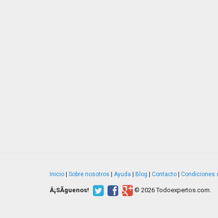
Inicio
|
Sobre nosotros
|
Ayuda
|
Blog
|
Contacto
|
Condiciones 
Â¡SÃ­guenos!
© 2026 Todoexpertos.com.
v