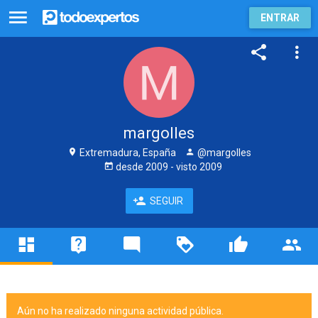
ENTRAR
margolles
Extremadura, España
@margolles
desde
2009
- visto
2009
SEGUIR
Aún no ha realizado ninguna actividad pública.