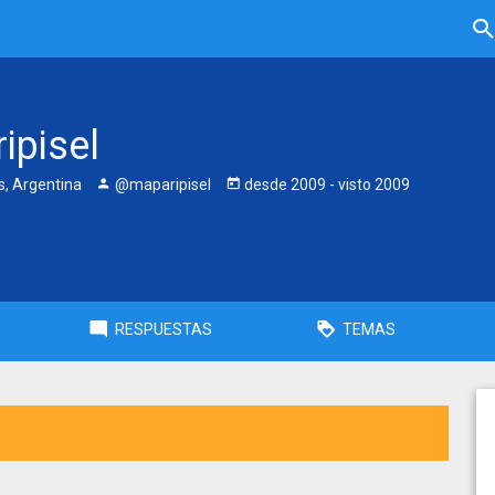
ipisel
, Argentina
@maparipisel
desde
2009
- visto
2009
RESPUESTAS
TEMAS