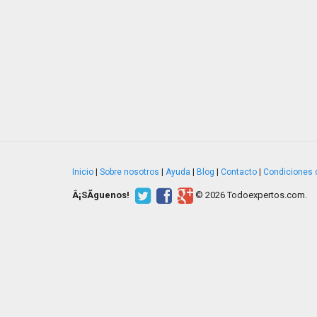
Inicio
|
Sobre nosotros
|
Ayuda
|
Blog
|
Contacto
|
Condiciones 
Â¡SÃ­guenos!
© 2026 Todoexpertos.com.
v