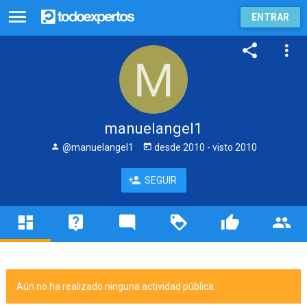
ENTRAR
manuelangel1
@manuelangel1
desde
2010
- visto
2010
SEGUIR
Aún no ha realizado ninguna actividad pública.