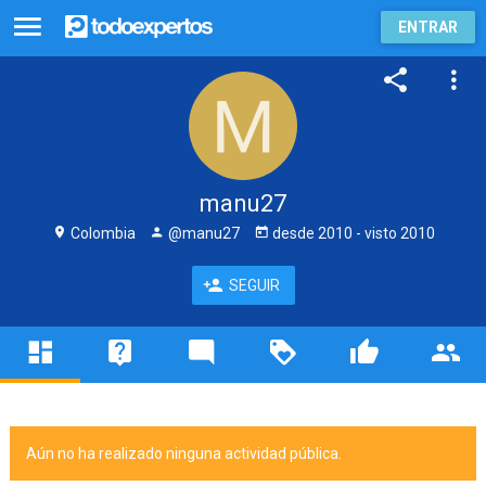
ENTRAR
manu27
Colombia
@manu27
desde
2010
- visto
2010
SEGUIR
Aún no ha realizado ninguna actividad pública.