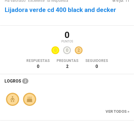
Ha valorado "Excelente" la respuesta
el 6 jul. 11
Lijadora verde cd 400 black and decker
0
PUNTOS
0
0
2
RESPUESTAS
PREGUNTAS
SEGUIDORES
0
2
0
LOGROS
2
VER TODOS »